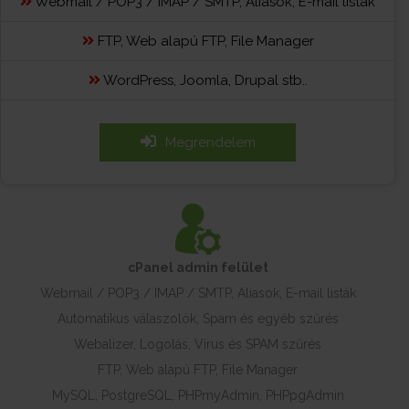
Webmail / POP3 / IMAP / SMTP, Aliasok, E-mail listák
FTP, Web alapú FTP, File Manager
WordPress, Joomla, Drupal stb..
Megrendelem
cPanel admin felület
Webmail / POP3 / IMAP / SMTP, Aliasok, E-mail listák
Automatikus válaszolók, Spam és egyéb szűrés
Webalizer, Logolás, Vírus és SPAM szűrés
FTP, Web alapú FTP, File Manager
MySQL, PostgreSQL, PHPmyAdmin, PHPpgAdmin