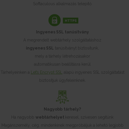
Softaculous alkalmazás telepítő
Ingyenes SSL tanúsítvány
A megrendelt webtárhely szolgáltatáshoz
ingyenes SSL
tanúsítványt biztosítunk,
mely a tárhely létrehozásakor
automatikusan beállításra kerül
Tárhelyeinken a
Let’s Encrypt SSL
alapú ingyenes SSL szolgáltatást
biztosítjuk ügyfeleinknek.
Nagyobb
tárhely?
Ha nagyobb
webtárhelyet
keresel, szívesen segítünk
Magánszemély, cég, mindenkinek megpróbáljuk a lehető legjobb