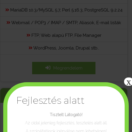
MariaDB 10.3/MySQL 5.7, Perl 5.16.3, PostgreSQL 9.2.24
Webmail / POP3 / IMAP / SMTP, Aliasok, E-mail listák
FTP, Web alapú FTP, File Manager
WordPress, Joomla, Drupal stb..
Megrendelem
x
EXTRA
Fejlesztés alatt
Tisztelt Látogató!
1.990 Ft
Az oldal jelenleg fejlesztés, tesztelés alatt áll.
havonta
A szolgáltatások igénylése nem lehetséges!