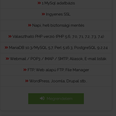
1 MySql adatbázis
Ingyenes SSL
Napi, heti biztonsági mentés
Választható PHP verzió (PHP 5.6, 7.0, 7.1, 7.2, 7.3, 7.4)
MariaDB 10.3/MySQL 5.7, Perl 5.16.3, PostgreSQL 9.2.24
Webmail / POP3 / IMAP / SMTP, Aliasok, E-mail listák
FTP, Web alapú FTP, File Manager
WordPress, Joomla, Drupal stb..
Megrendelem