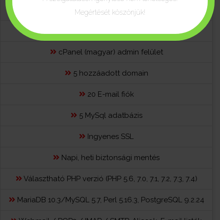
Megértését köszönjük!
5000 Mb tárhely
cPanel (magyar) admin felület
5 hozzáadott domain
20 E-mail fiók
5 MySql adatbázis
Ingyenes SSL
Napi, heti biztonsági mentés
Választható PHP verzió (PHP 5.6, 7.0, 7.1, 7.2, 7.3, 7.4)
MariaDB 10.3/MySQL 5.7, Perl 5.16.3, PostgreSQL 9.2.24