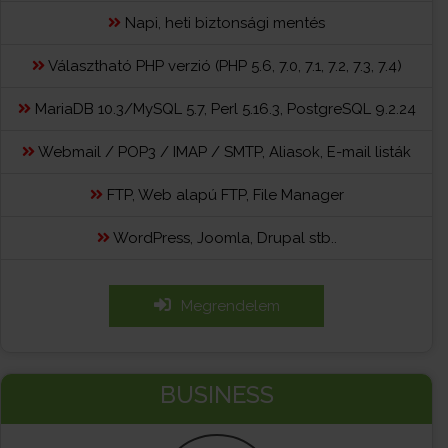
Napi, heti biztonsági mentés
Választható PHP verzió (PHP 5.6, 7.0, 7.1, 7.2, 7.3, 7.4)
MariaDB 10.3/MySQL 5.7, Perl 5.16.3, PostgreSQL 9.2.24
Webmail / POP3 / IMAP / SMTP, Aliasok, E-mail listák
FTP, Web alapú FTP, File Manager
WordPress, Joomla, Drupal stb..
Megrendelem
BUSINESS