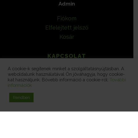
Admin
Fiókom
Elfelejtett jelszó
Kosár
KAPCSOLAT
A cookie-k segítenek minket a szolgáltatásnyújtásban. A
Elérhetőségeink
weboldalunk használatával Ön jóváhagyja, hogy cookie-
kat használjunk. Bővebb információ a cookie-ról:
További
info@ghosting.hu
információk
Facebook:
Rendben
G-Hosting
ÁSZF
Minden jog fenntartva 2022
G-Hosting