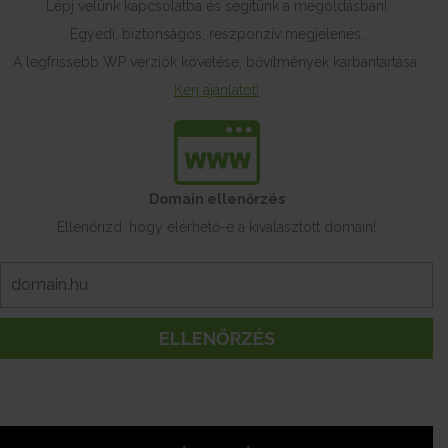
Lépj velünk kapcsolatba és segítünk a megoldásban!
Egyedi, biztonságos, reszponzív megjelenés,
A legfrissebb WP verziók követése, bővítmények karbantartása.
Kérj ajánlatot!
Domain ellenőrzés
Ellenőrizd, hogy elérhető-e a kiválasztott domain!